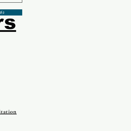
ส่ง
rs
tation