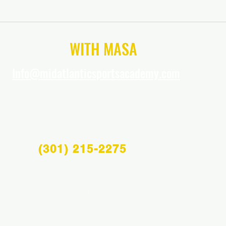
CONNECT
WITH MASA
Info@midatlanticsportsacademy.com
(301) 215-2275
Info@midatlanticsportsacademy.com