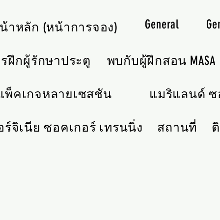
General
Ge
น้าหลัก (หน้าการจอง)
รฝึกผู้รักษาประตู
พบกับผู้ฝึกสอน MASA
แพ็คเกจหลายเซสชัน
แมริแลนด์ ซอ
อร์จิเนีย ซอคเกอร์ เทรนนิ่ง
สถานที่
ต