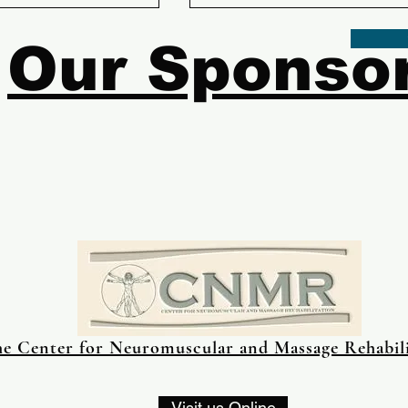
Our Sponso
e Center for Neuromuscular and Massage Rehabili
Visit us Online