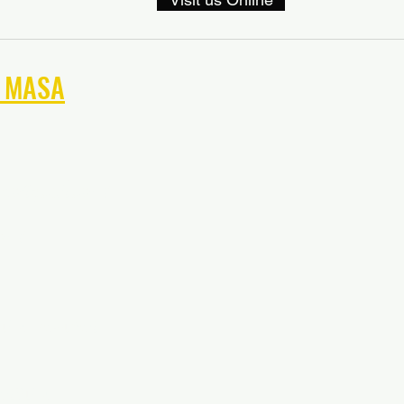
์ MASA
อลรัฐแมรี่แลนด์
ลนด์
เนีย ซอคเก้อร์
์จิเนีย