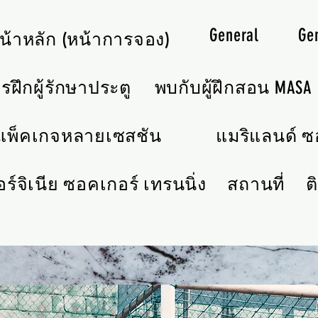
General
Ge
น้าหลัก (หน้าการจอง)
รฝึกผู้รักษาประตู
พบกับผู้ฝึกสอน MASA
แพ็คเกจหลายเซสชัน
แมริแลนด์ ซอ
อร์จิเนีย ซอคเกอร์ เทรนนิ่ง
สถานที่
ต