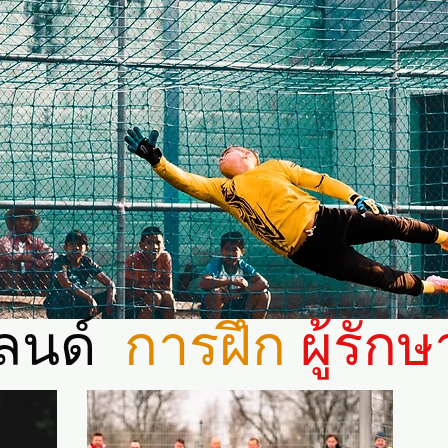
แลนด์
การฝึก
ผู้รัก