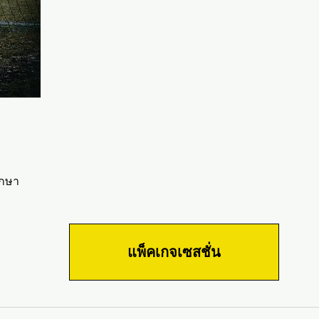
ักษา
แพ็คเกจเซสชั่น