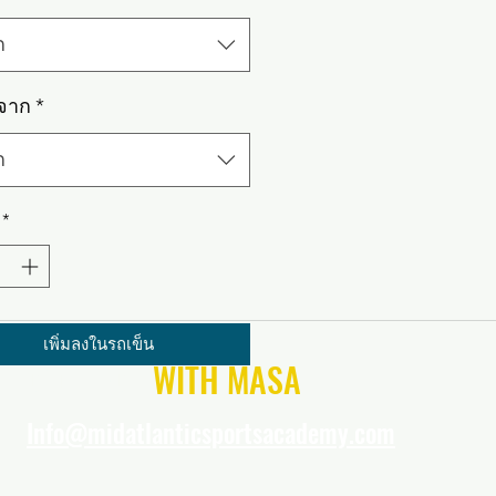
ก
งจาก
*
ก
*
เพิ่มลงในรถเข็น
CONNECT
WITH MASA
Info@midatlanticsportsacademy.com