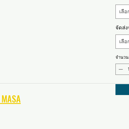
เลือ
จัดส่
เลือ
จำนวน
์ MASA