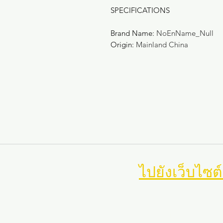
SPECIFICATIONS
Brand Name
:
NoEnName_Null
Origin
:
Mainland China
นำทาง
ไปยังเว็บไซต
การฝึกกีฬาแมริแลนด์
แมริแลนด์ ซอคเกอร์ เทรนนิ่ง