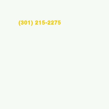
(301) 215-2275
Info@midatlanticsportsacademy.com