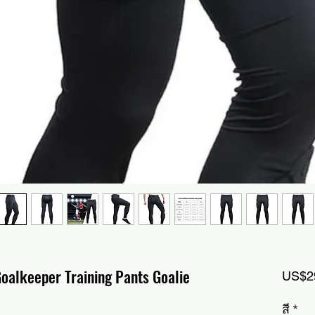
oalkeeper Training Pants Goalie
US$2
สี
*