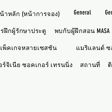
General
Ge
น้าหลัก (หน้าการจอง)
รฝึกผู้รักษาประตู
พบกับผู้ฝึกสอน MASA
แพ็คเกจหลายเซสชัน
แมริแลนด์ ซอ
อร์จิเนีย ซอคเกอร์ เทรนนิ่ง
สถานที่
ต