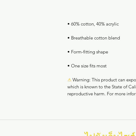
• One size fits most
⚠
Warning:
 This product can expo
which is known to the State of Cali
reproductive harm. For more info
นำทาง
ไปยังเว็บไซต