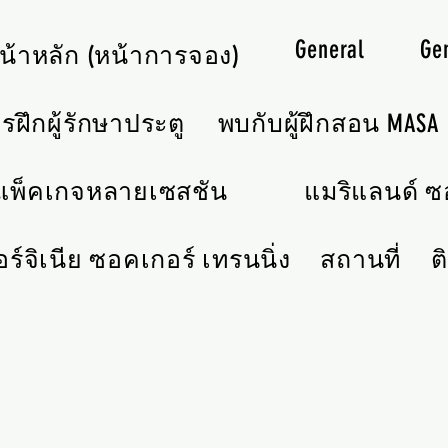
General
Ge
น้าหลัก (หน้าการจอง)
รฝึกผู้รักษาประตู
พบกับผู้ฝึกสอน MASA
แพ็คเกจหลายเซสชัน
แมริแลนด์ ซอ
อร์จิเนีย ซอคเกอร์ เทรนนิ่ง
สถานที่
ต