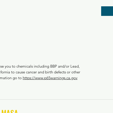
se you to chemicals including BBP and/or Lead, 
fornia to cause cancer and birth defects or other 
rmation go to 
https://www.p65warnings.ca.gov
์ MASA