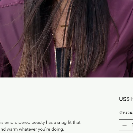
US$1
จำนวน
is embroidered beauty has a snug fit that 