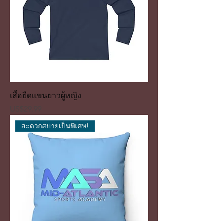
เสื้อยืดแขนยาวผู้หญิง
ราคา
US$29.99
สะดวกสบายเป็นพิเศษ!