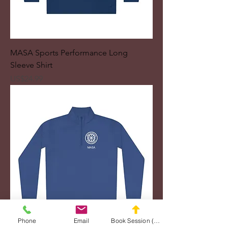
MASA Sports Performance Long
Sleeve Shirt
ราคา
US$24.99
Phone
Email
Book Session (Scroll Down)