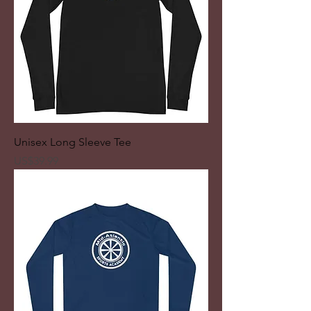
Unisex Long Sleeve Tee
ราคา
US$39.99