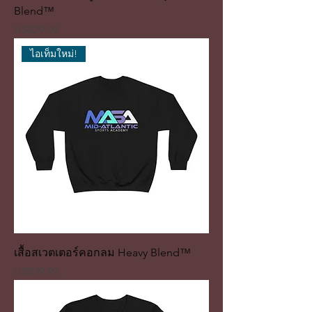
Blend™
ราคา
US$29.99
ไอเท็มใหม่!
เสื้อสเวตเตอร์คอกลม Heavy Blend™
ราคา
US$39.99