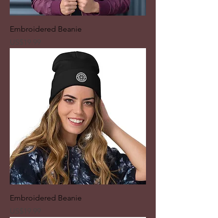
Embroidered Beanie
ราคา
US$19.99
Embroidered Beanie
ราคา
US$19.99