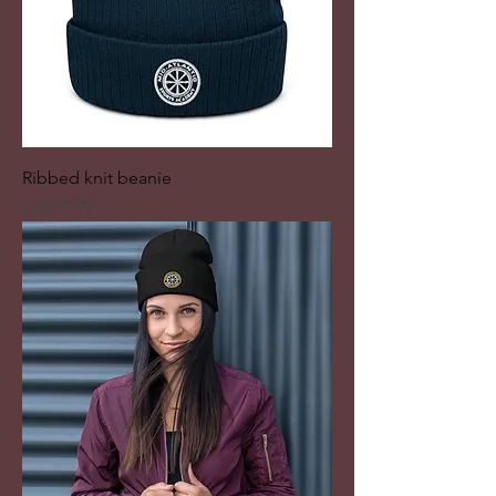
Ribbed knit beanie
ราคา
US$19.99