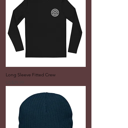
Long Sleeve Fitted Crew
ราคา
US$29.99