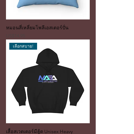
หมอนสี่เหลี่ยมโพลีเอสเตอร์ปั่น
ราคา
US$14.95
เลือกสบาย!
เสื้อสเวตเตอร์มีฮู้ด Unisex Heavy