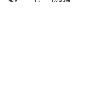
Phone
Email
Book Session (Scroll Down)
Gallery
Get a customized plan
Partner with us
Maryland Goalie Training
DC Goalie Training
Virginia Goalie Training