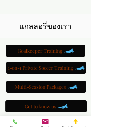
แกลลอรี่ของเรา
Goalkeeper Training
1-on-1 Private Soccer Training
Multi-Session Packages
Get to know us
Watch us train