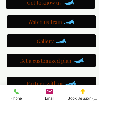
Get to know us
Watch us train
Gallery
Get a customized plan
Partner with us
Phone
Email
Book Session (Scroll Down)
Maryland Goalie Training
DC Goalie Training